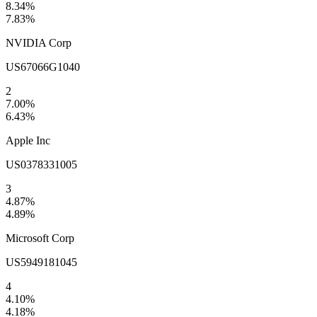
8.34
%
7.83
%
NVIDIA Corp
US67066G1040
2
7.00
%
6.43
%
Apple Inc
US0378331005
3
4.87
%
4.89
%
Microsoft Corp
US5949181045
4
4.10
%
4.18
%