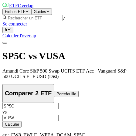
ETF
Overlap
Fiches ETF
Guides
/
Se connecter
fr
Calculer l'overlap
SP5C
vs
VUSA
Amundi Core S&P 500 Swap UCITS ETF Acc
·
Vanguard S&P
500 UCITS ETF USD (Dist)
Comparer 2 ETF
Portefeuille
vs
Calculer
ex : CW8, EWLD, WPEA, DCAM, SP5C…