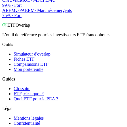
CMU
vs
CMUD
·
MSCI EMU
99
% ·
Fort
AEEM
vs
PAEEM
·
Marchés émergents
75
% ·
Fort
ETF
Overlap
L'outil de référence pour les investisseurs ETF francophones.
Outils
Simulateur d'overlap
Fiches ETF
Comparaisons ETF
Mon portefeuille
Guides
Glossaire
ETF, c'est quoi ?
Quel ETF pour le PEA ?
Légal
Mentions légales
Confidentialité