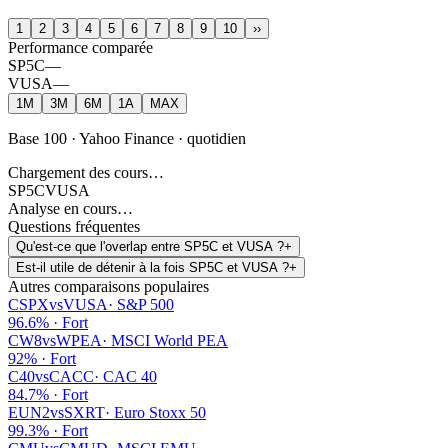
1
2
3
4
5
6
7
8
9
10
››
Performance comparée
SP5C
—
VUSA
—
1M
3M
6M
1A
MAX
Base 100 · Yahoo Finance · quotidien
Chargement des cours…
SP5C
VUSA
Analyse en cours…
Questions fréquentes
Qu'est-ce que l'overlap entre SP5C et VUSA ?
+
Est-il utile de détenir à la fois SP5C et VUSA ?
+
Autres comparaisons populaires
CSPX
vs
VUSA
·
S&P 500
96.6
% ·
Fort
CW8
vs
WPEA
·
MSCI World PEA
92
% ·
Fort
C40
vs
CACC
·
CAC 40
84.7
% ·
Fort
EUN2
vs
SXRT
·
Euro Stoxx 50
99.3
% ·
Fort