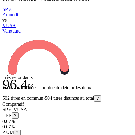
SP5C
Amundi
vs
VUSA
Vanguard
Très redondants
96.4
%
Forte redondance — inutile de détenir les deux
502
titres en commun
·
504
titres distincts au total
?
Comparatif
SP5C
VUSA
TER
?
0.07%
0.07%
AUM
?