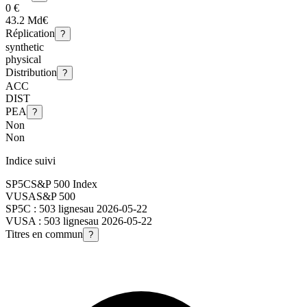
0 €
43.2 Md€
Réplication
?
synthetic
physical
Distribution
?
ACC
DIST
PEA
?
Non
Non
Indice suivi
SP5C
S&P 500 Index
VUSA
S&P 500
SP5C
:
503
lignes
au
2026-05-22
VUSA
:
503
lignes
au
2026-05-22
Titres en commun
?