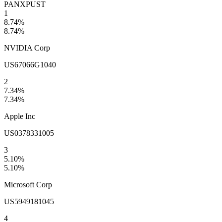
PANX
PUST
1
8.74
%
8.74
%
NVIDIA Corp
US67066G1040
2
7.34
%
7.34
%
Apple Inc
US0378331005
3
5.10
%
5.10
%
Microsoft Corp
US5949181045
4