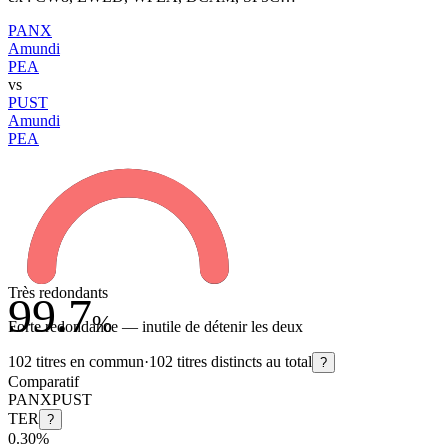
PANX
Amundi
PEA
vs
PUST
Amundi
PEA
Très redondants
99.7
%
Forte redondance — inutile de détenir les deux
102
titres en commun
·
102
titres distincts au total
?
Comparatif
PANX
PUST
TER
?
0.30%