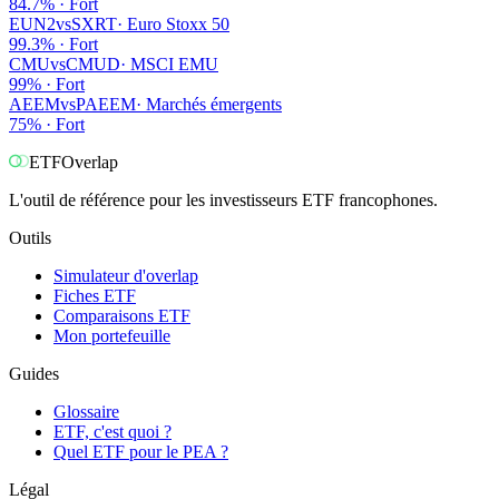
84.7
% ·
Fort
EUN2
vs
SXRT
·
Euro Stoxx 50
99.3
% ·
Fort
CMU
vs
CMUD
·
MSCI EMU
99
% ·
Fort
AEEM
vs
PAEEM
·
Marchés émergents
75
% ·
Fort
ETF
Overlap
L'outil de référence pour les investisseurs ETF francophones.
Outils
Simulateur d'overlap
Fiches ETF
Comparaisons ETF
Mon portefeuille
Guides
Glossaire
ETF, c'est quoi ?
Quel ETF pour le PEA ?
Légal