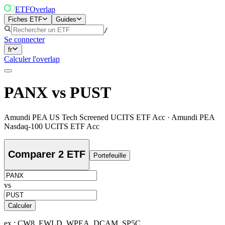
ETF
Overlap
Fiches ETF
Guides
/
Se connecter
fr
Calculer l'overlap
PANX
vs
PUST
Amundi PEA US Tech Screened UCITS ETF Acc
·
Amundi PEA
Nasdaq-100 UCITS ETF Acc
Comparer 2 ETF
Portefeuille
vs
Calculer
ex : CW8, EWLD, WPEA, DCAM, SP5C…