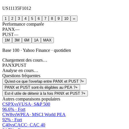
US11135F1012
1
2
3
4
5
6
7
8
9
10
››
Performance comparée
PANX
—
PUST
—
1M
3M
6M
1A
MAX
Base 100 · Yahoo Finance · quotidien
Chargement des cours…
PANX
PUST
Analyse en cours…
Questions fréquentes
Qu'est-ce que l'overlap entre PANX et PUST ?
+
PANX et PUST sont-ils éligibles au PEA ?
+
Est-il utile de détenir à la fois PANX et PUST ?
+
Autres comparaisons populaires
CSPX
vs
VUSA
·
S&P 500
96.6
% ·
Fort
CW8
vs
WPEA
·
MSCI World PEA
92
% ·
Fort
C40
vs
CACC
·
CAC 40