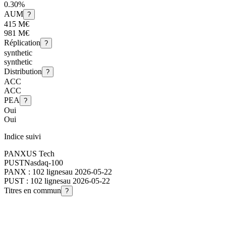
0.30%
AUM
?
415 M€
981 M€
Réplication
?
synthetic
synthetic
Distribution
?
ACC
ACC
PEA
?
Oui
Oui
Indice suivi
PANX
US Tech
PUST
Nasdaq-100
PANX
:
102
lignes
au
2026-05-22
PUST
:
102
lignes
au
2026-05-22
Titres en commun
?