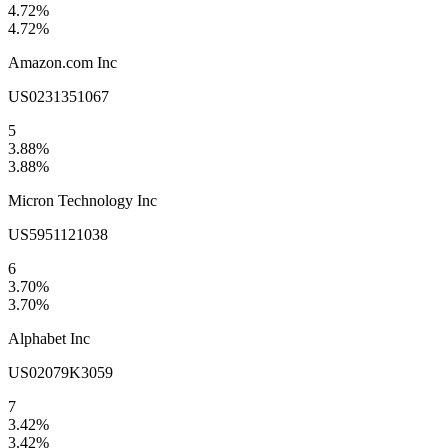
4.72
%
4.72
%
Amazon.com Inc
US0231351067
5
3.88
%
3.88
%
Micron Technology Inc
US5951121038
6
3.70
%
3.70
%
Alphabet Inc
US02079K3059
7
3.42
%
3.42
%