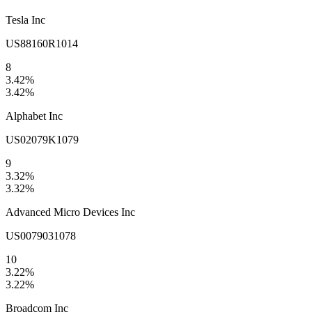
Tesla Inc
US88160R1014
8
3.42
%
3.42
%
Alphabet Inc
US02079K1079
9
3.32
%
3.32
%
Advanced Micro Devices Inc
US0079031078
10
3.22
%
3.22
%
Broadcom Inc