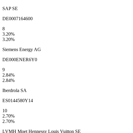
SAP SE
DE0007164600
8
3.20
%
3.20
%
Siemens Energy AG
DE000ENER6Y0
9
2.84
%
2.84
%
Iberdrola SA
ES0144580Y14
10
2.70
%
2.70
%
LVMH Moet Hennessy Louis Vuitton SE