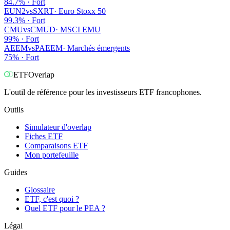
84.7
% ·
Fort
EUN2
vs
SXRT
·
Euro Stoxx 50
99.3
% ·
Fort
CMU
vs
CMUD
·
MSCI EMU
99
% ·
Fort
AEEM
vs
PAEEM
·
Marchés émergents
75
% ·
Fort
ETF
Overlap
L'outil de référence pour les investisseurs ETF francophones.
Outils
Simulateur d'overlap
Fiches ETF
Comparaisons ETF
Mon portefeuille
Guides
Glossaire
ETF, c'est quoi ?
Quel ETF pour le PEA ?
Légal