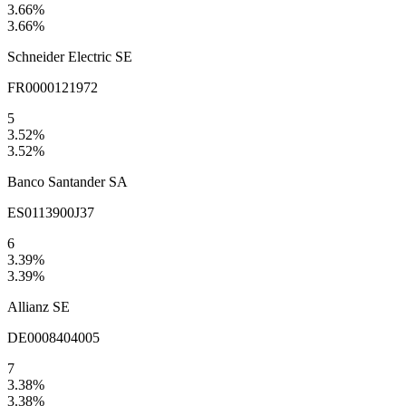
3.66
%
3.66
%
Schneider Electric SE
FR0000121972
5
3.52
%
3.52
%
Banco Santander SA
ES0113900J37
6
3.39
%
3.39
%
Allianz SE
DE0008404005
7
3.38
%
3.38
%