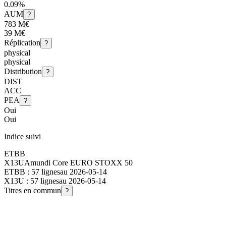
0.09%
AUM
?
783 M€
39 M€
Réplication
?
physical
physical
Distribution
?
DIST
ACC
PEA
?
Oui
Oui
Indice suivi
ETBB
X13U
Amundi Core EURO STOXX 50
ETBB
:
57
lignes
au
2026-05-14
X13U
:
57
lignes
au
2026-05-14
Titres en commun
?