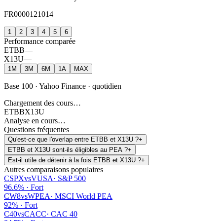
FR0000121014
1
2
3
4
5
6
Performance comparée
ETBB
—
X13U
—
1M
3M
6M
1A
MAX
Base 100 · Yahoo Finance · quotidien
Chargement des cours…
ETBB
X13U
Analyse en cours…
Questions fréquentes
Qu'est-ce que l'overlap entre ETBB et X13U ?
+
ETBB et X13U sont-ils éligibles au PEA ?
+
Est-il utile de détenir à la fois ETBB et X13U ?
+
Autres comparaisons populaires
CSPX
vs
VUSA
·
S&P 500
96.6
% ·
Fort
CW8
vs
WPEA
·
MSCI World PEA
92
% ·
Fort
C40
vs
CACC
·
CAC 40