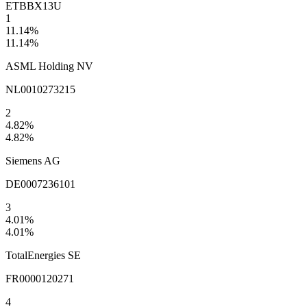
ETBB
X13U
1
11.14
%
11.14
%
ASML Holding NV
NL0010273215
2
4.82
%
4.82
%
Siemens AG
DE0007236101
3
4.01
%
4.01
%
TotalEnergies SE
FR0000120271
4