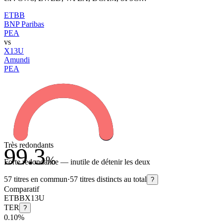
ETBB
BNP Paribas
PEA
vs
X13U
Amundi
PEA
Très redondants
99.3
%
Forte redondance — inutile de détenir les deux
57
titres en commun
·
57
titres distincts au total
?
Comparatif
ETBB
X13U
TER
?
0.10%