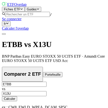
ETF
Overlap
Fiches ETF
Guides
/
Se connecter
fr
Calculer l'overlap
ETBB
vs
X13U
BNP Paribas Easy EURO STOXX 50 UCITS ETF
·
Amundi Core
EURO STOXX 50 UCITS ETF USD Acc
Comparer 2 ETF
Portefeuille
vs
Calculer
ex : CW8, EWLD, WPEA, DCAM, SP5C…