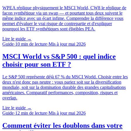
WPEA réplique physiquement le MSCI World, CW8 le réplique de
façon synthétique via un swap — et pourtant tous deux suivent le
même indice avec un écart infime. Comprendre la différence vous
permet d'évaluer le vrai risque de contrepartie et d'expliquer
pourquoi les ETF synthétiques sont éligibles PEA.
Lire le guide
→
Guide
·
10
min de lecture
·
Mis à jour
mai 2026
MSCI World vs S&P 500 : quel indice
choisir pour son ETF ?
Le S&P 500 représente déjà 67 % du MSCI World. Choisir entre les
deux n'est donc pas neutre : vous pariez soit sur la diversification
mondiale, soit sur la domination durable des grandes capitalisations
américaines. Comparatif performances, composition, risques et
overlap.
Lire le guide
→
Guide
·
12
min de lecture
·
Mis à jour
mai 2026
Comment éviter les doublons dans votre