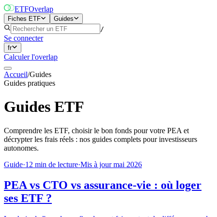
ETF
Overlap
Fiches ETF
Guides
/
Se connecter
fr
Calculer l'overlap
Accueil
/
Guides
Guides pratiques
Guides ETF
Comprendre les ETF, choisir le bon fonds pour votre PEA et
décrypter les frais réels : nos guides complets pour investisseurs
autonomes.
Guide
·
12
min de lecture
·
Mis à jour
mai 2026
PEA vs CTO vs assurance-vie : où loger
ses ETF ?