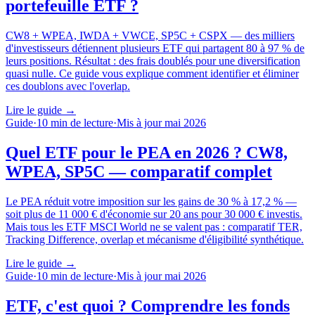
portefeuille ETF ?
CW8 + WPEA, IWDA + VWCE, SP5C + CSPX — des milliers
d'investisseurs détiennent plusieurs ETF qui partagent 80 à 97 % de
leurs positions. Résultat : des frais doublés pour une diversification
quasi nulle. Ce guide vous explique comment identifier et éliminer
ces doublons avec l'overlap.
Lire le guide
→
Guide
·
10
min de lecture
·
Mis à jour
mai 2026
Quel ETF pour le PEA en 2026 ? CW8,
WPEA, SP5C — comparatif complet
Le PEA réduit votre imposition sur les gains de 30 % à 17,2 % —
soit plus de 11 000 € d'économie sur 20 ans pour 30 000 € investis.
Mais tous les ETF MSCI World ne se valent pas : comparatif TER,
Tracking Difference, overlap et mécanisme d'éligibilité synthétique.
Lire le guide
→
Guide
·
10
min de lecture
·
Mis à jour
mai 2026
ETF, c'est quoi ? Comprendre les fonds