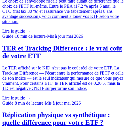
Le choix de l'enveloppe fiscale peut faire autant de différence que le
choix de l'ETF lui-même. Entre le PEA (17,2 % après 5 ans), le
CTO (flat tax 30 %) et l'assurance-vie (abattement après 8 ans +
avantage succession), voici comment allouer vos ETF selon votre
situation.
Lire le guide
→
Guide
·
10
min de lecture
·
Mis à jour
mai 2026
TER et Tracking Difference : le vrai coût
de votre ETF
Le TER affiché sur le KID n'est pas le coût réel de votre ETF. La
Tracking Difference — l'écart entre la performance de l'ETF et celle
de son indice — est le seul indicateur qui mesure ce que vous payez
vraiment. Pour certains ETF, le TER affiché est de 0,20 % mais la
TD est négative : l'ETF surperforme son indice.
Lire le guide
→
Guide
·
8
min de lecture
·
Mis à jour
mai 2026
Réplication physique vs synthétique :
quelle différence pour votre ETF ?