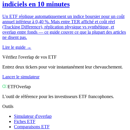
indiciels en 10 minutes
Un ETF réplique automatiquement un indice boursier pour un coût
annuel inférieur à 0,40 %. Mais entre TER affiché et coût réel
(Tracking Difference), réplication physique vs synthétique, et
overlap entre fonds — ce guide couvre ce que la plupart des articles
ne disent pas.
Lire le guide
→
Vérifiez l'overlap de vos ETF
Entrez deux tickers pour voir instantanément leur chevauchement.
Lancer le simulateur
ETF
Overlap
L'outil de référence pour les investisseurs ETF francophones.
Outils
Simulateur d'overlap
Fiches ETF
Comparaisons ETF